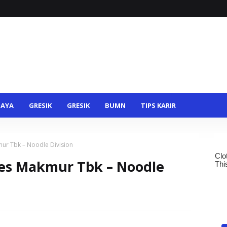
BAYA
GRESIK
GRESIK
BUMN
TIPS KARIR
ur Tbk – Noodle Division
es Makmur Tbk – Noodle