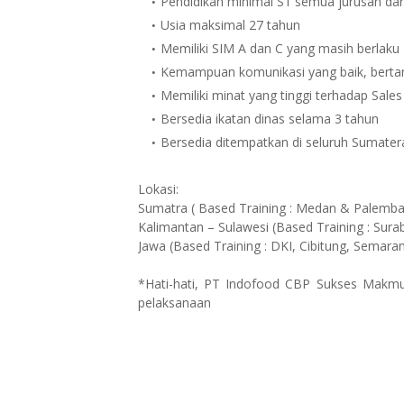
Pendidikan minimal S1 semua jurusan dari
Usia maksimal 27 tahun
Memiliki SIM A dan C yang masih berlaku
Kemampuan komunikasi yang baik, bertang
Memiliki minat yang tinggi terhadap Sales
Bersedia ikatan dinas selama 3 tahun
Bersedia ditempatkan di seluruh Sumater
Lokasi:
Sumatra ( Based Training : Medan & Palemb
Kalimantan – Sulawesi (Based Training : Sura
Jawa (Based Training : DKI, Cibitung, Semara
*Hati-hati, PT Indofood CBP Sukses Makm
pelaksanaan