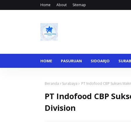
Home
About
Sitemap
HOME
PASURUAN
SIDOARJO
SURA
Beranda
Surabaya
PT Indofood CBP Sukses Makm
PT Indofood CBP Suks
Division