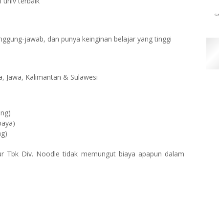
 univ terbaik
gung-jawab, dan punya keinginan belajar yang tinggi
a, Jawa, Kalimantan & Sulawesi
ang)
baya)
ng)
ur Tbk Div. Noodle tidak memungut biaya apapun dalam