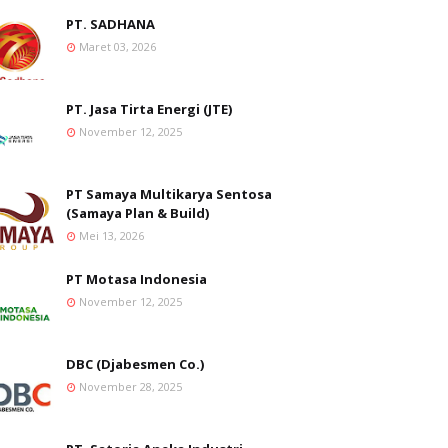
PT. SADHANA
Maret 03, 2026
PT. Jasa Tirta Energi (JTE)
November 12, 2025
PT Samaya Multikarya Sentosa
(Samaya Plan & Build)
Mei 13, 2026
PT Motasa Indonesia
November 12, 2025
DBC (Djabesmen Co.)
November 28, 2025