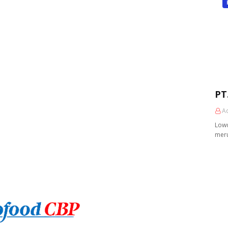
PT
A
Lowo
meru