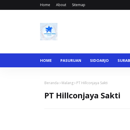
Home
About
Sitemap
HOME
PASURUAN
SIDOARJO
SURA
Beranda
Malang
PT Hillconjaya Sakti
PT Hillconjaya Sakti