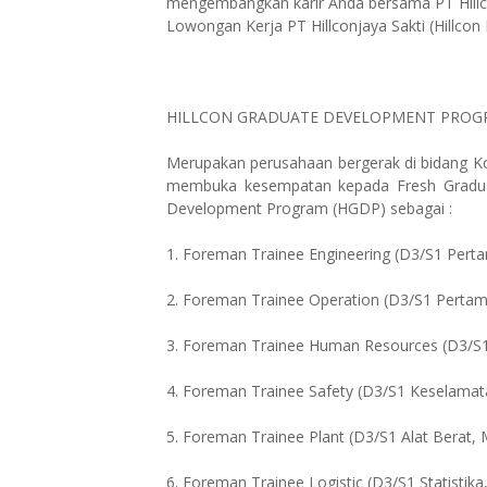
mengembangkan karir Anda bersama PT Hillcon
Lowongan Kerja PT Hillconjaya Sakti (Hillcon
HILLCON GRADUATE DEVELOPMENT PROGRA
Merupakan perusahaan bergerak di bidang Kon
membuka kesempatan kepada Fresh Gradua
Development Program (HGDP) sebagai :
1. Foreman Trainee Engineering (D3/S1 Perta
2. Foreman Trainee Operation (D3/S1 Pertamb
3. Foreman Trainee Human Resources (D3/S
4. Foreman Trainee Safety (D3/S1 Keselamat
5. Foreman Trainee Plant (D3/S1 Alat Berat, M
6. Foreman Trainee Logistic (D3/S1 Statistika,