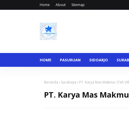
Home
About
Sitemap
HOME
PASURUAN
SIDOARJO
SURA
Beranda
Surabaya
PT. Karya Mas Makmur (Teh Vill
PT. Karya Mas Makmur