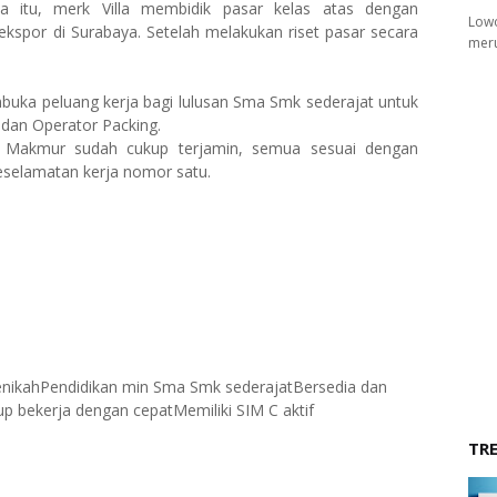
a itu, merk Villa membidik pasar kelas atas dengan
Lowo
spor di Surabaya. Setelah melakukan riset pasar secara
meru
uka peluang kerja bagi lulusan Sma Smk sederajat untuk
 dan Operator Packing.
 Makmur sudah cukup terjamin, semua sesuai dengan
eselamatan kerja nomor satu.
ikahPendidikan min Sma Smk sederajatBersedia dan
up bekerja dengan cepatMemiliki SIM C aktif
TR