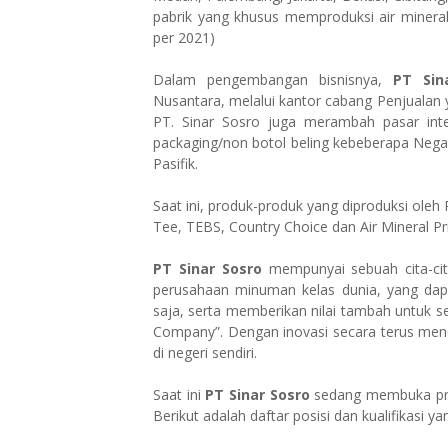
pabrik yang khusus memproduksi air mineral 
per 2021)
Dalam pengembangan bisnisnya,
PT Sin
Nusantara, melalui kantor cabang Penjualan y
PT. Sinar Sosro juga merambah pasar int
packaging/non botol beling kebeberapa Negara
Pasifik.
Saat ini, produk-produk yang diproduksi oleh 
Tee, TEBS, Country Choice dan Air Mineral Pr
PT Sinar Sosro
mempunyai sebuah cita-cit
perusahaan minuman kelas dunia, yang da
saja, serta memberikan nilai tambah untuk s
Company”. Dengan inovasi secara terus mene
di negeri sendiri.
Saat ini
PT Sinar Sosro
sedang membuka pr
Berikut adalah daftar posisi dan kualifikasi y