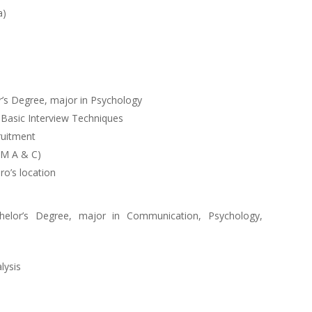
a)
r’s Degree, major in Psychology
 Basic Interview Techniques
ruitment
SIM A & C)
ro’s location
helor’s Degree, major in Communication, Psychology,
lysis