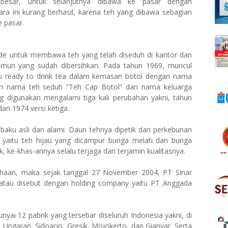
 besar, untuk selanjutnya dibawa ke pasar dengan
ra ini kurang berhasil, karena teh yang dibawa sebagian
e pasar.
 ide untuk membawa teh yang telah diseduh di kantor dan
imun yang sudah dibersihkan. Pada tahun 1969, muncul
u ready to drink tea dalam kemasan botol dengan nama
ari nama teh seduh “Teh Cap Botol“ dan nama keluarga
ng digunakan mengalami tiga kali perubahan yakni, tahun
an 1974 versi ketiga.
ku asli dan alami. Daun tehnya dipetik dari perkebunan
i yaitu teh hijau yang dicampur bunga melati dan bunga
, ke-khas-annya selalu terjaga dan terjamin kualitasnya.
ahaan, maka sejak tanggal 27 November 2004, PT Sinar
atau disebut dengan holding company yaitu PT Anggada
yai 12 pabrik yang tersebar diseluruh Indonesia yakni, di
 Ungaran, Sidoarjo, Gresik, Mojokerto, dan Gianyar. Serta