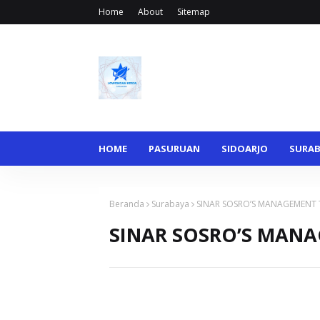
Home
About
Sitemap
HOME
PASURUAN
SIDOARJO
SURA
Beranda
Surabaya
SINAR SOSRO’S MANAGEMENT 
SINAR SOSRO’S MANA