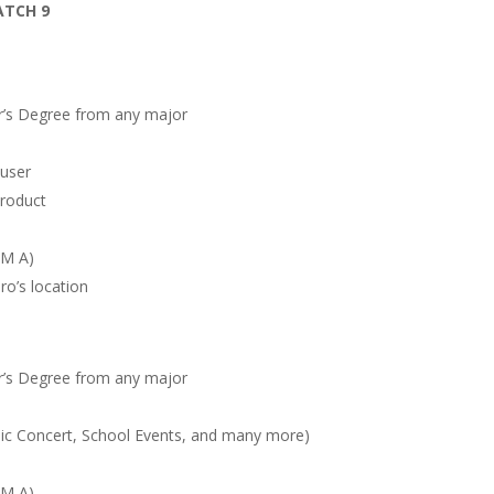
ATCH 9
r’s Degree from any major
 user
product
IM A)
ro’s location
r’s Degree from any major
sic Concert, School Events, and many more)
IM A)