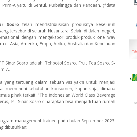
Prim-A yaitu di Sentul, Purbalingga dan Pandaan. (*data
ar Sosro
telah mendistribusikan produknya keseluruh
ang tersebar di seluruh Nusantara. Selain di dalam negeri,
ernasional dengan mengekspor produk-produk one way
 di Asia, Amerika, Eropa, Afrika, Australia dan Kepulauan
PT Sinar Sosro adalah, Tehbotol Sosro, Fruit Tea Sosro, S-
im-A.
a yang tertuang dalam sebuah visi yakni untuk menjadi
pat memenuhi kebutuhan konsumen, kapan saja, dimana
emua pihak terkait, “The Indonesian World Class Beverage
rus, PT Sinar Sosro diharapkan bisa menjadi tuan rumah
ogram management trainee pada bulan September 2023.
ang dibutuhkan: