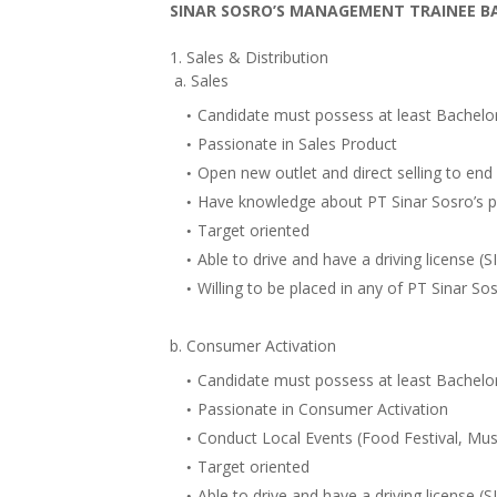
SINAR SOSRO’S MANAGEMENT TRAINEE B
1. Sales & Distribution
a. Sales
Candidate must possess at least Bachelo
Passionate in Sales Product
Open new outlet and direct selling to end
Have knowledge about PT Sinar Sosro’s 
Target oriented
Able to drive and have a driving license (S
Willing to be placed in any of PT Sinar Sos
b. Consumer Activation
Candidate must possess at least Bachelo
Passionate in Consumer Activation
Conduct Local Events (Food Festival, Mu
Target oriented
Able to drive and have a driving license (S