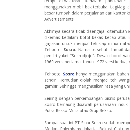
tetapi dimasukkan kedalam panci-panci
menggunakan mobil bak terbuka. Lagi-lagi ca
besar tumpah dalam perjalanan dari kantor k
Advertisements
Akhirnya secara tidak disengaja, ditemukan
dikemas kedalam botol bekas kecap atau l
gagasan untuk menjual teh siap minum ata
Tehbotol
Sosro
. Nama tersebut diambil d
pendiri yakni “Sosrodjojo”. Desain botol ya
1969 versi pertama, tahun 1972 versi kedua, d
Tehbotol
Sosro
hanya menggunakan bahan ba
sendiri. Kemudian diolah menjadi teh wang
gambir. Sehingga menghasilkan rasa yang unik
Seiring dengan perkembangan bisnis perus
Sosro bernaung dibawah perusahaan induk 
Putra Rekso Mulia atau Grup Rekso.
Sampai saat ini PT Sinar Sosro sudah mempun
Medan, Palembang, Jakarta, Bekasi, Cibitung,