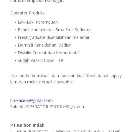
untuk ditempatkan sebagai :
Operator Produksi
Laki-Laki Perempuan
Pendidikan minimal Sma Smk Sederajat
Freshgraduate dipersilahkan melamar
Domisili Karisidenan Madiun
Disiplin Cermat dan Komunikatif
Sudah Vaksin Covid - 19
Jika anda berminat dan sesuai kualifikasi dapat apply
lamaran melalui email dibawah ini
hrdkaibon@gmail.com
Subjek : OPERATOR PRODUKSI_Nama
PT Kaibon Indah
Jl. Raya Ponorogo - Madiun No.Km.4, RW.5, Krajan,