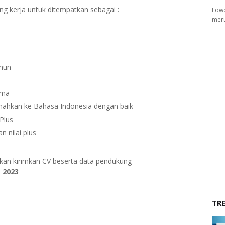
g kerja untuk ditempatkan sebagai :
Lowo
meru
ahun
ama
ahkan ke Bahasa Indonesia dengan baik
Plus
 nilai plus
ahkan kirimkan CV beserta data pendukung
 2023
TR