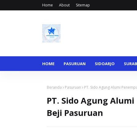
Home
About
Sitemap
HOME
PASURUAN
SIDOARJO
SURA
Beranda
Pasuruan
PT. Sido Agung Alumi Penemp
PT. Sido Agung Alum
Beji Pasuruan