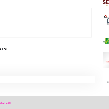
 INI
asuruan