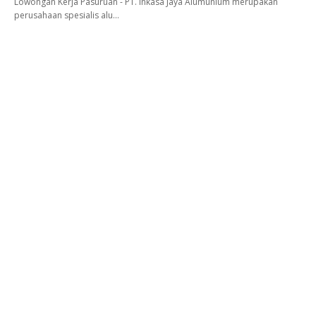
Lowongan Kerja Pasuruan - PT. Inkasa Jaya Alumunium merupakan
perusahaan spesialis alu…