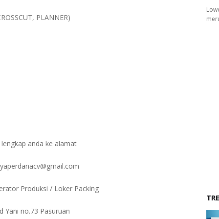
Lowo
, CROSSCUT, PLANNER)
meru
 lengkap anda ke alamat
jayaperdanacv@gmail.com
erator Produksi / Loker Packing
TR
ad Yani no.73 Pasuruan