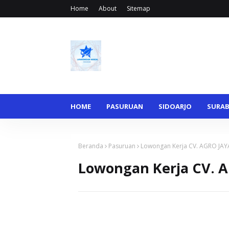
Home
About
Sitemap
HOME
PASURUAN
SIDOARJO
SURA
Beranda
Pasuruan
Lowongan Kerja CV. AGRO JA
Lowongan Kerja CV. 