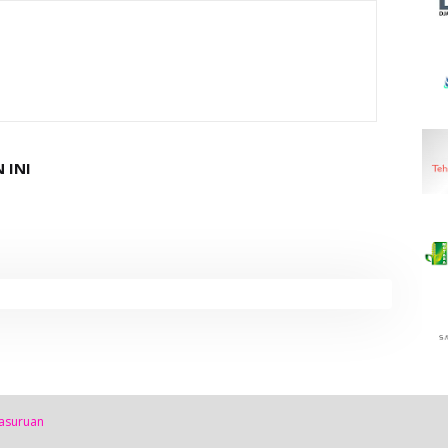
 INI
asuruan